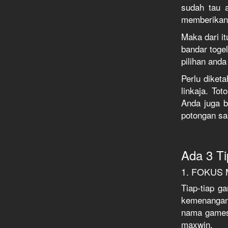
sudah tau 
memberikan 
Maka dari i
bandar togel
pilihan and
Perlu diket
linkaja. To
Anda juga b
potongan sa
Ada 3 T
1. FOKUS
Tiap-tiap g
kemenangan,
nama games 
maxwin.