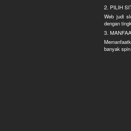
2. PILIH 
Web judi sl
dengan tingk
3. MANFA
Memanfaatk
banyak spin 