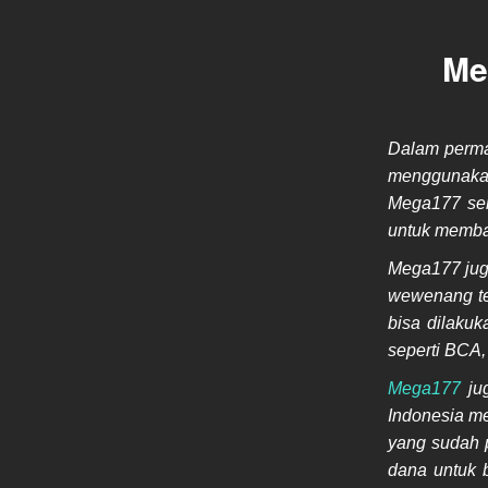
Me
Dalam permai
menggunakan 
Mega177 sen
untuk membay
Mega177 juga
wewenang te
bisa dilaku
seperti BCA,
Mega177
jug
Indonesia me
yang sudah 
dana untuk b