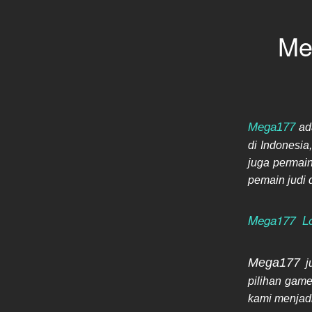
Me
Mega177
ad
di Indonesia
juga permain
pemain judi 
Mega177 Lo
Mega177
j
pilihan game
kami menjadi