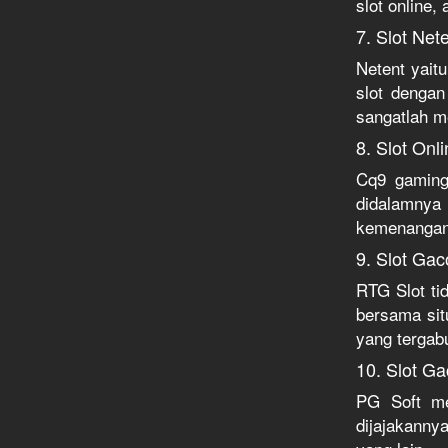
slot online, 
7. Slot Net
Netent yait
slot dengan
sangatlah 
8. Slot Onl
Cq9 gaming 
didalamnya 
kemenangan 
9. Slot Gac
RTG Slot ti
bersama sit
yang tergab
10. Slot Ga
PG Soft me
dijajakanny