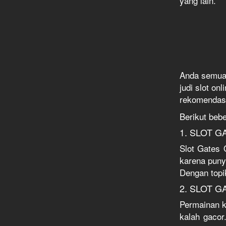
yang lain.
Anda semua p
judi slot o
rekomendasi
Berikut beb
1. SLOT 
Slot Gates 
karena puny
Dengan topik
2. SLOT 
Permainan k
kalah gaco