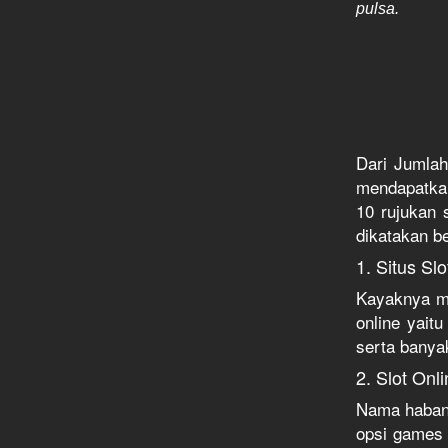
pulsa.
Dari Jumlah
mendapatkan
10 rujukan 
dikatakan be
1. Situs Sl
Kayaknya me
online yait
serta banyak
2. Slot On
Nama habane
opsi games s